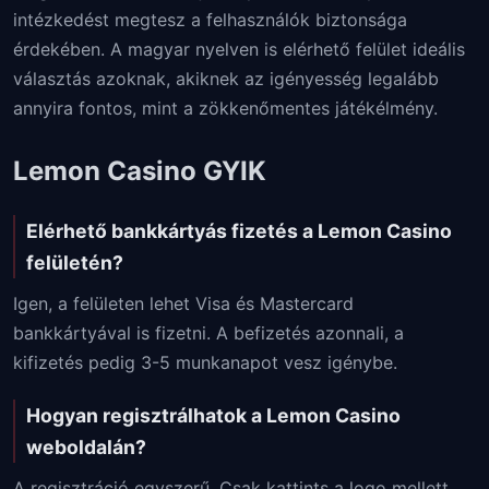
intézkedést megtesz a felhasználók biztonsága
érdekében. A magyar nyelven is elérhető felület ideális
választás azoknak, akiknek az igényesség legalább
annyira fontos, mint a zökkenőmentes játékélmény.
Lemon Casino GYIK
Elérhető bankkártyás fizetés a Lemon Casino
felületén?
Igen, a felületen lehet Visa és Mastercard
bankkártyával is fizetni. A befizetés azonnali, a
kifizetés pedig 3-5 munkanapot vesz igénybe.
Hogyan regisztrálhatok a Lemon Casino
weboldalán?
A regisztráció egyszerű. Csak kattints a logo mellett