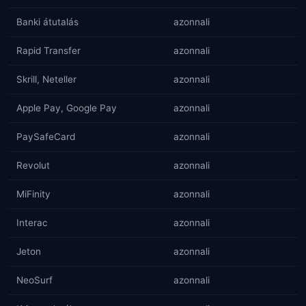
Banki átutalás
azonnali
Rapid Transfer
azonnali
Skrill, Neteller
azonnali
Apple Pay, Google Pay
azonnali
PaySafeCard
azonnali
Revolut
azonnali
MiFinity
azonnali
Interac
azonnali
Jeton
azonnali
NeoSurf
azonnali