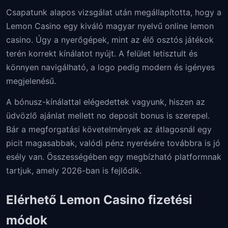
Csapatunk alapos vizsgálat után megállapította, hogy a
Lemon Casino egy kiváló magyar nyelvű online lemon
casino. Úgy a nyerőgépek, mint az élő osztós játékok
terén korrekt kínálatot nyújt. A felület letisztult és
könnyen navigálható, a logo pedig modern és igényes
megjelenésű.
A bónusz-kínálattal elégedettek vagyunk, hiszen az
üdvözlő ajánlat mellett no deposit bonus is szerepel.
Bár a megforgatási követelmények az átlagosnál egy
picit magasabbak, valódi pénz nyerésére továbbra is jó
esély van. Összességében egy megbízható platformnak
tartjuk, amely 2026-ban is fejlődik.
Elérhető Lemon Casino fizetési
módok