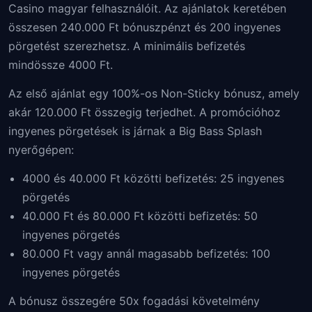
Casino magyar felhasználóit. Az ajánlatok keretében
összesen 240.000 Ft bónuszpénzt és 200 ingyenes
pörgetést szerezhetsz. A minimális befizetés
mindössze 4000 Ft.
Az első ajánlat egy 100%-os Non-Sticky bónusz, amely
akár 120.000 Ft összegig terjedhet. A promócióhoz
ingyenes pörgetések is járnak a Big Bass Splash
nyerőgépen:
4000 és 40.000 Ft közötti befizetés: 25 ingyenes
pörgetés
40.000 Ft és 80.000 Ft közötti befizetés: 50
ingyenes pörgetés
80.000 Ft vagy annál magasabb befizetés: 100
ingyenes pörgetés
A bónusz összegére 50x fogadási követelmény