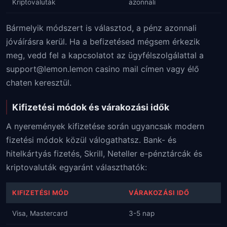
Kriptovaluták
azonnali
Bármelyik módszert is választod, a pénz azonnali
jóváírásra kerül. Ha a befizetésed mégsem érkezik
meg, vedd fel a kapcsolatot az ügyfélszolgálattal a
support@lemon.lemon
casino mail címen vagy élő
chaten keresztül.
Kifizetési módok és várakozási idők
A nyeremények kifizetése során ugyancsak modern
fizetési módok közül válogathatsz. Bank- és
hitelkártyás fizetés, Skrill, Neteller e-pénztárcák és
kriptovaluták egyaránt választhatók:
KIFIZETÉSI MÓD
VÁRAKOZÁSI IDŐ
Visa, Mastercard
3-5 nap