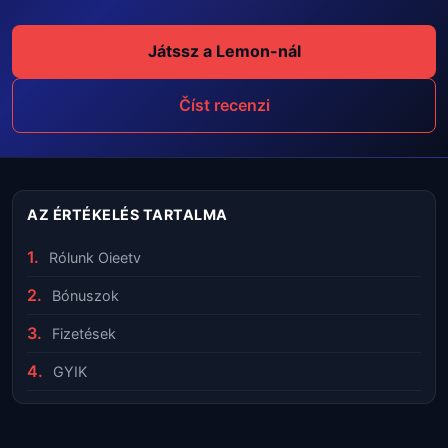
Játssz a Lemon-nál
Číst recenzi
AZ ÉRTÉKELÉS TARTALMA
Rólunk Oieetv
Bónuszok
Fizetések
GYIK