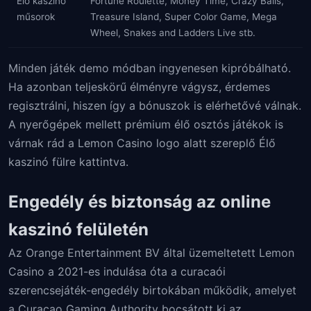
Élő kaszinó
Fortune Roulette, Money Time, Crazy Balls,
műsorok
Treasure Island, Super Color Game, Mega
Wheel, Snakes and Ladders Live stb.
Minden játék demo módban ingyenesen kipróbálható.
Ha azonban teljeskörű élményre vágysz, érdemes
regisztrálni, hiszen így a bónuszok is elérhetővé válnak.
A nyerőgépek mellett prémium élő osztós játékok is
várnak rád a Lemon Casino logo alatt szereplő Élő
kaszinó fülre kattintva.
Engedély és biztonság az online
kaszinó felületén
Az Orange Entertainment BV által üzemeltetett Lemon
Casino a 2021-es indulása óta a curacaói
szerencsejáték-engedély birtokában működik, amelyet
a Curacao Gaming Authority bocsátott ki az