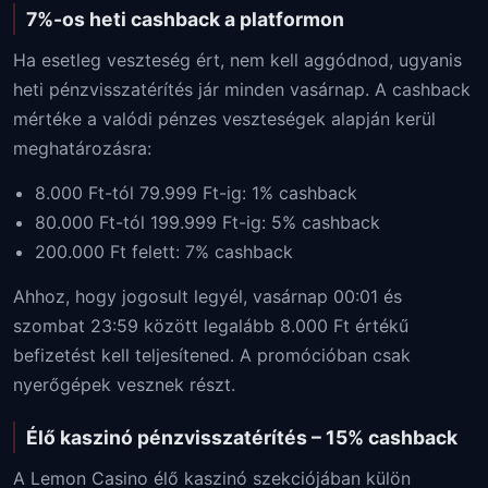
7%-os heti cashback a platformon
Ha esetleg veszteség ért, nem kell aggódnod, ugyanis
heti pénzvisszatérítés jár minden vasárnap. A cashback
mértéke a valódi pénzes veszteségek alapján kerül
meghatározásra:
8.000 Ft-tól 79.999 Ft-ig: 1% cashback
80.000 Ft-tól 199.999 Ft-ig: 5% cashback
200.000 Ft felett: 7% cashback
Ahhoz, hogy jogosult legyél, vasárnap 00:01 és
szombat 23:59 között legalább 8.000 Ft értékű
befizetést kell teljesítened. A promócióban csak
nyerőgépek vesznek részt.
Élő kaszinó pénzvisszatérítés – 15% cashback
A Lemon Casino élő kaszinó szekciójában külön