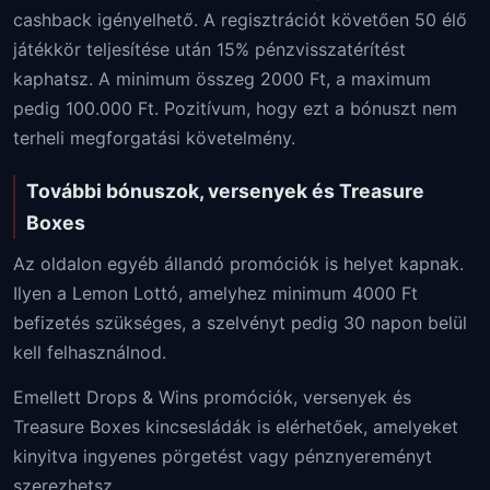
cashback igényelhető. A regisztrációt követően 50 élő
játékkör teljesítése után 15% pénzvisszatérítést
kaphatsz. A minimum összeg 2000 Ft, a maximum
pedig 100.000 Ft. Pozitívum, hogy ezt a bónuszt nem
terheli megforgatási követelmény.
További bónuszok, versenyek és Treasure
Boxes
Az oldalon egyéb állandó promóciók is helyet kapnak.
Ilyen a Lemon Lottó, amelyhez minimum 4000 Ft
befizetés szükséges, a szelvényt pedig 30 napon belül
kell felhasználnod.
Emellett Drops & Wins promóciók, versenyek és
Treasure Boxes kincsesládák is elérhetőek, amelyeket
kinyitva ingyenes pörgetést vagy pénznyereményt
szerezhetsz.