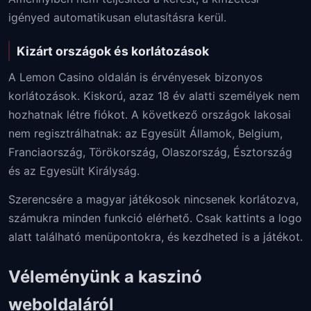
igényed automatikusan elutasításra kerül.
Kizárt országok és korlátozások
A Lemon Casino oldalán is érvényesek bizonyos
korlátozások. Kiskorú, azaz 18 év alatti személyek nem
hozhatnak létre fiókot. A következő országok lakosai
nem regisztrálhatnak: az Egyesült Államok, Belgium,
Franciaország, Törökország, Olaszország, Észtország
és az Egyesült Királyság.
Szerencsére a magyar játékosok nincsenek korlátozva,
számukra minden funkció elérhető. Csak kattints a logo
alatt található menüpontokra, és kezdheted is a játékot.
Véleményünk a kaszinó
weboldaláról