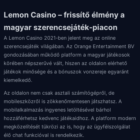
Lemon Casino – frissítő élmény a
magyar szerencsejáték-piacon
A Lemon Casino 2021-ben jelent meg az online
szerencsejáték világában. Az Orange Entertainment BV
gondozásában működő platform a magyar játékosok
körében népszerűvé vált, hiszen az oldalon elérhető
játékok minősége és a bónuszok vonzereje egyaránt
kiemelkedő.
Az oldalon nem csak asztali számítógépről, de
mobileszközről is zökkenőmentesen játszhatsz. A
mobilalkalmazás ingyenes letöltésével bárhol
hozzáférhetsz kedvenc játékaidhoz. A platform modern
megközelítését tükrözi az is, hogy az ügyfélszolgálat
élő chat funkcióval is rendelkezik.